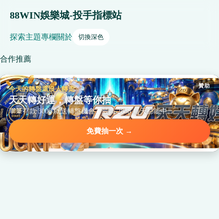
88WIN娛樂城-投手指標站
探索
主題
專欄
關於
切換深色
合作推薦
贊助
今天的轉盤還沒人轉走
天天轉好運，轉盤等你抽
單筆存款 3000 就送轉盤機會，最高 2888 每天都能中。
免費抽一次 →