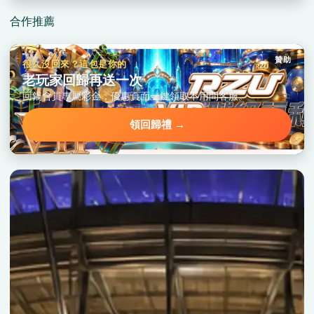
合作推薦
贊助
很久沒回來？這包是你的
老玩家回歸再送一次
回鍋會員專屬彩金，優惠頁面一鍵領取不用問客服。
領回歸禮 →