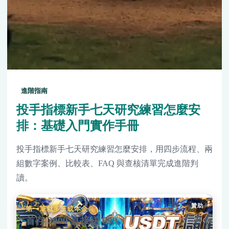
進階指南
投手指標新手七天研究練習怎麼安
排：基礎入門實作手冊
投手指標新手七天研究練習怎麼安排，用四步流程、兩
組數字案例、比較表、FAQ 與查核清單完成進階判
讀。
贊助
第一筆就多三成本金
首存 2000 直接送 699