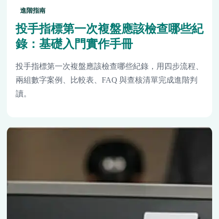
進階指南
投手指標第一次複盤應該檢查哪些紀
錄：基礎入門實作手冊
投手指標第一次複盤應該檢查哪些紀錄，用四步流程、
兩組數字案例、比較表、FAQ 與查核清單完成進階判
讀。