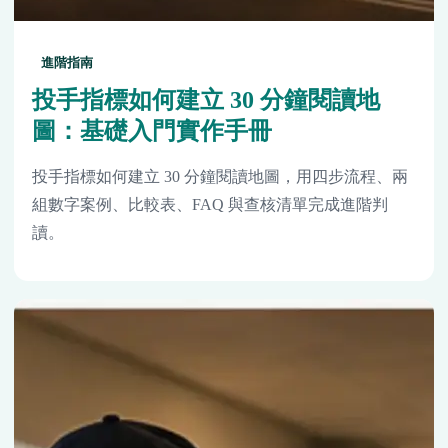
進階指南
投手指標如何建立 30 分鐘閱讀地
圖：基礎入門實作手冊
投手指標如何建立 30 分鐘閱讀地圖，用四步流程、兩
組數字案例、比較表、FAQ 與查核清單完成進階判
讀。