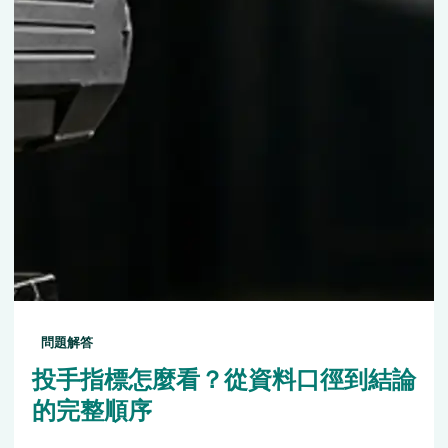
問題解答
投手指標怎麼看？從資料口徑到結論
的完整順序