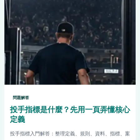
問題解答
投手指標是什麼？先用一頁弄懂核心
定義
投手指標入門解答：整理定義、規則、資料、指標、案