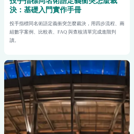
投手指標同名術語定義衝突怎麼裁
決：基礎入門實作手冊
投手指標同名術語定義衝突怎麼裁決，用四步流程、兩
組數字案例、比較表、FAQ 與查核清單完成進階判
讀。