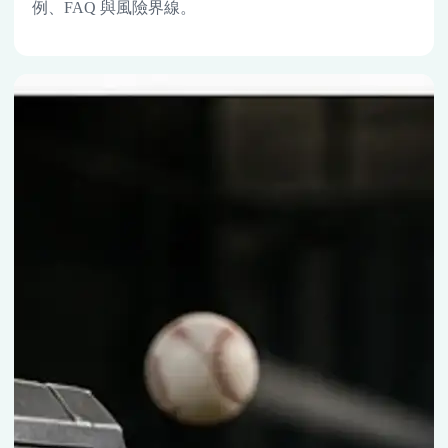
例、FAQ 與風險界線。