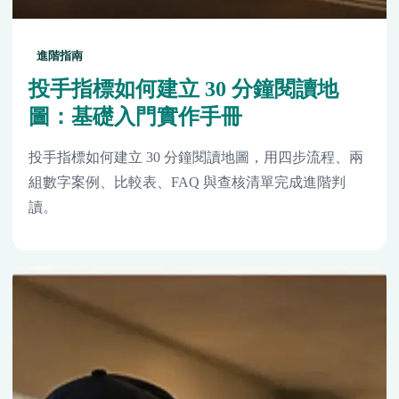
進階指南
投手指標如何建立 30 分鐘閱讀地
圖：基礎入門實作手冊
投手指標如何建立 30 分鐘閱讀地圖，用四步流程、兩
組數字案例、比較表、FAQ 與查核清單完成進階判
讀。