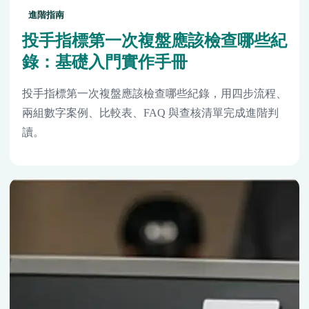
進階指南
投手指標第一次複盤應該檢查哪些紀
錄：基礎入門實作手冊
投手指標第一次複盤應該檢查哪些紀錄，用四步流程、
兩組數字案例、比較表、FAQ 與查核清單完成進階判
讀。