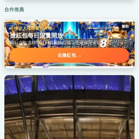
合作推薦
贊助
手慢的人只能看別人領
搶紅包每日限量開放
當日存款達標即可到首頁搶紅包，手速決定金額。
去搶紅包 →