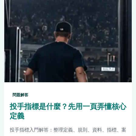
問題解答
投手指標是什麼？先用一頁弄懂核心
定義
投手指標入門解答：整理定義、規則、資料、指標、案