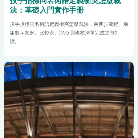
投手指標同名術語定義衝突怎麼裁
決：基礎入門實作手冊
投手指標同名術語定義衝突怎麼裁決，用四步流程、兩
組數字案例、比較表、FAQ 與查核清單完成進階判
讀。