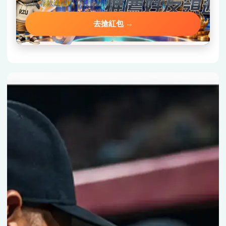
當日存款達標即可到首頁搶紅包，手速決定金額。
去搶紅包 →