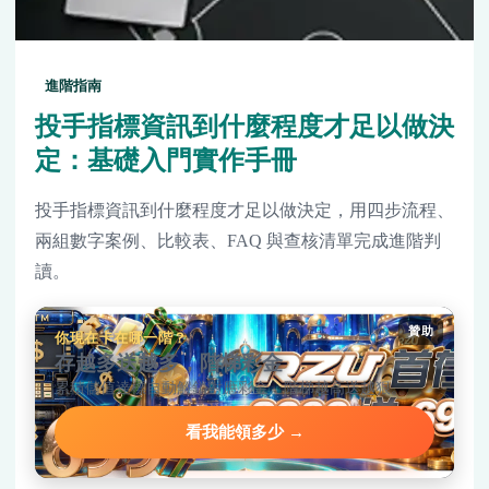
進階指南
投手指標資訊到什麼程度才足以做決
定：基礎入門實作手冊
投手指標資訊到什麼程度才足以做決定，用四步流程、
兩組數字案例、比較表、FAQ 與查核清單完成進階判
讀。
贊助
你現在卡在哪一階？
存越多送越多，階梯彩金
累積儲值達標自動解鎖對應彩金，階梯越高送越狠。
看我能領多少 →