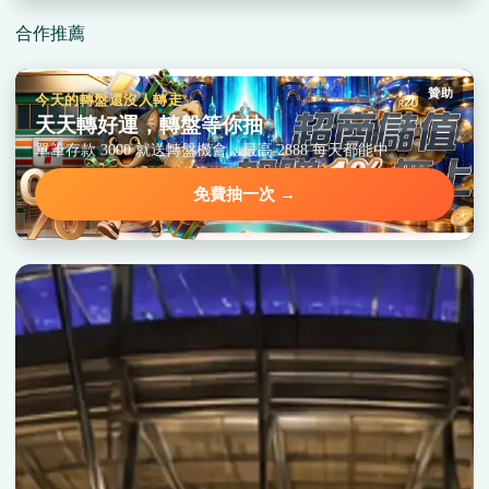
合作推薦
贊助
今天的轉盤還沒人轉走
天天轉好運，轉盤等你抽
單筆存款 3000 就送轉盤機會，最高 2888 每天都能中。
免費抽一次 →