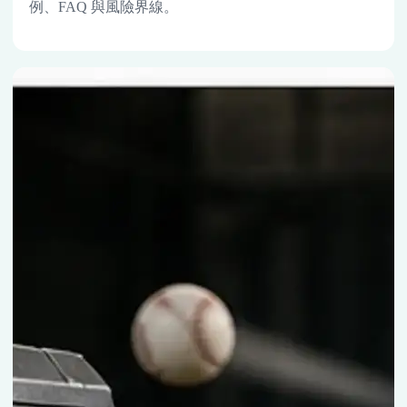
例、FAQ 與風險界線。