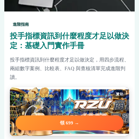
進階指南
投手指標資訊到什麼程度才足以做決
定：基礎入門實作手冊
投手指標資訊到什麼程度才足以做決定，用四步流程、
兩組數字案例、比較表、FAQ 與查核清單完成進階判
讀。
贊助
第一筆就多三成本金
首存 2000 直接送 699
新會員限定加碼，碼量只要彩金五倍，領完就能玩。
領 699 →