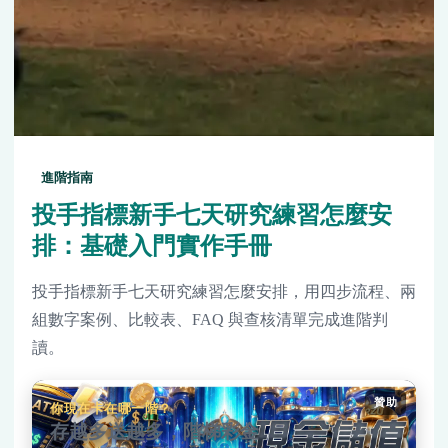
進階指南
投手指標新手七天研究練習怎麼安
排：基礎入門實作手冊
投手指標新手七天研究練習怎麼安排，用四步流程、兩
組數字案例、比較表、FAQ 與查核清單完成進階判
讀。
贊助
你現在卡在哪一階？
存越多送越多，階梯彩金