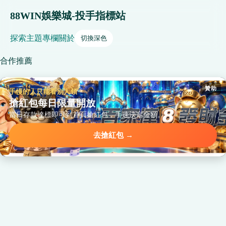
88WIN娛樂城-投手指標站
探索
主題
專欄
關於
切換深色
合作推薦
贊助
手慢的人只能看別人領
搶紅包每日限量開放
當日存款達標即可到首頁搶紅包，手速決定金額。
去搶紅包 →