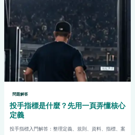
問題解答
投手指標是什麼？先用一頁弄懂核心
定義
投手指標入門解答：整理定義、規則、資料、指標、案