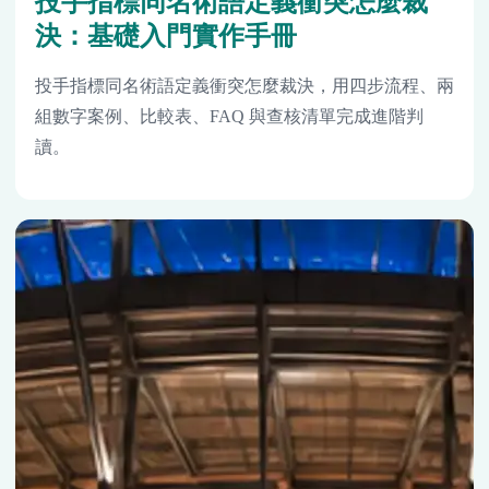
投手指標同名術語定義衝突怎麼裁
決：基礎入門實作手冊
投手指標同名術語定義衝突怎麼裁決，用四步流程、兩
組數字案例、比較表、FAQ 與查核清單完成進階判
讀。