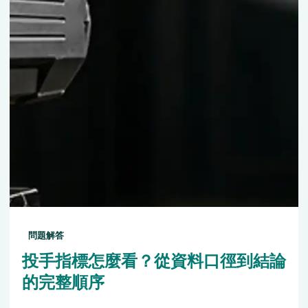
問題解答
投手指標怎麼看？從資料口徑到結論
的完整順序