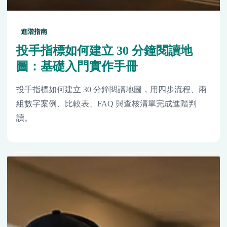
進階指南
投手指標如何建立 30 分鐘閱讀地
圖：基礎入門實作手冊
投手指標如何建立 30 分鐘閱讀地圖，用四步流程、兩
組數字案例、比較表、FAQ 與查核清單完成進階判
讀。