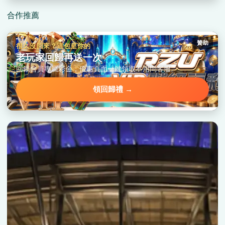
合作推薦
贊助
很久沒回來？這包是你的
老玩家回歸再送一次
回鍋會員專屬彩金，優惠頁面一鍵領取不用問客服。
領回歸禮 →