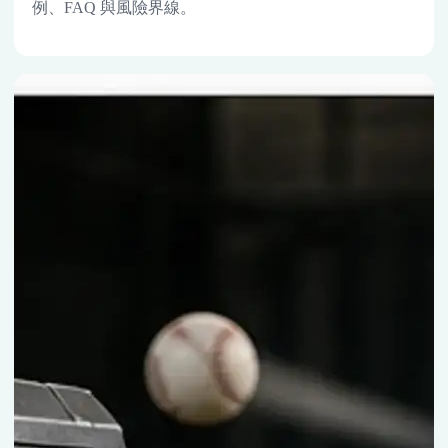
例、FAQ 與風險界線。