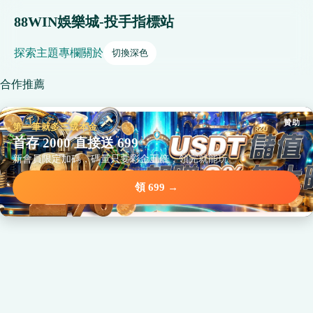
88WIN娛樂城-投手指標站
探索
主題
專欄
關於
切換深色
合作推薦
贊助
第一筆就多三成本金
首存 2000 直接送 699
新會員限定加碼，碼量只要彩金五倍，領完就能玩。
領 699 →