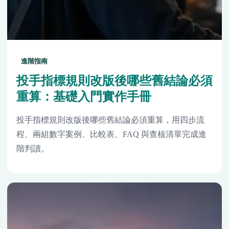
進階指南
投手指標規則改版後哪些舊結論必須
重算：基礎入門實作手冊
投手指標規則改版後哪些舊結論必須重算，用四步流
程、兩組數字案例、比較表、FAQ 與查核清單完成進
階判讀。