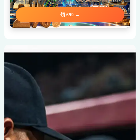
新會員限定加碼，碼量只要彩金五倍，領完就能玩。
領 699 →