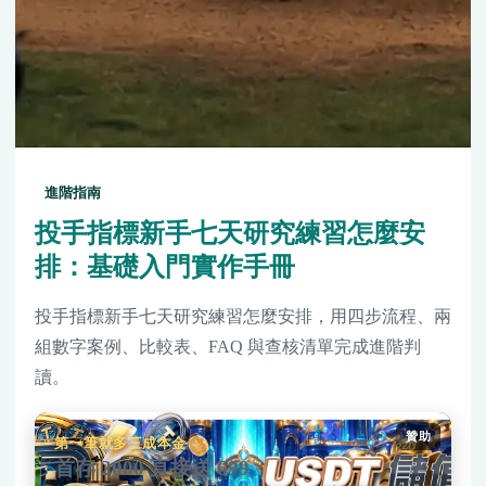
進階指南
投手指標新手七天研究練習怎麼安
排：基礎入門實作手冊
投手指標新手七天研究練習怎麼安排，用四步流程、兩
組數字案例、比較表、FAQ 與查核清單完成進階判
讀。
贊助
第一筆就多三成本金
首存 2000 直接送 699