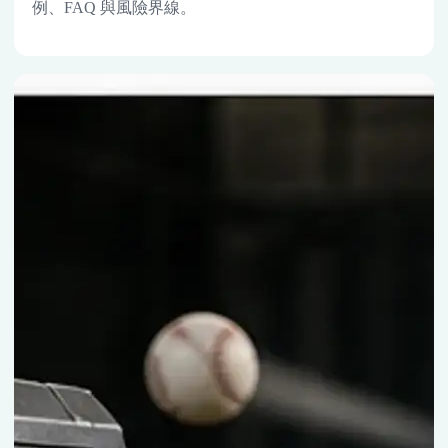
例、FAQ 與風險界線。