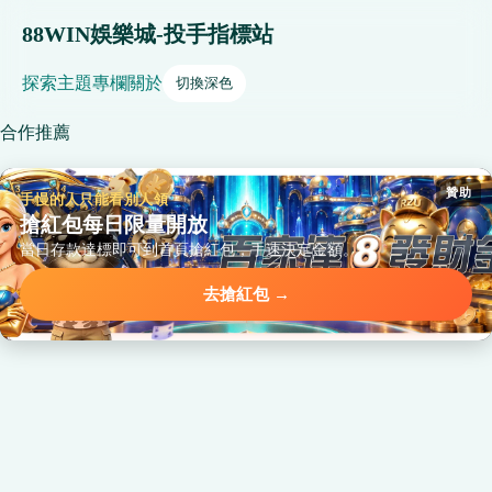
88WIN娛樂城-投手指標站
探索
主題
專欄
關於
切換深色
合作推薦
贊助
手慢的人只能看別人領
搶紅包每日限量開放
當日存款達標即可到首頁搶紅包，手速決定金額。
去搶紅包 →