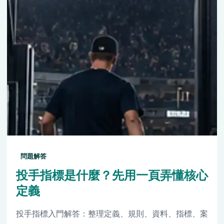
問題解答
投手指標是什麼？先用一頁弄懂核心
定義
投手指標入門解答：整理定義、規則、資料、指標、案