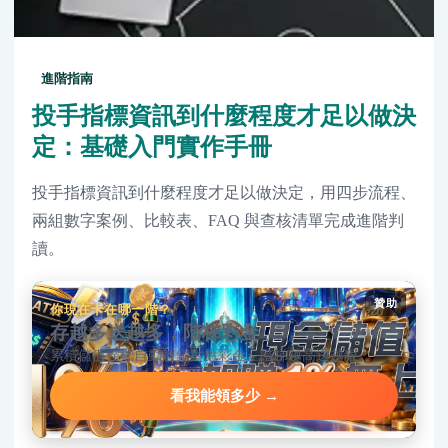
進階指南
投手指標資訊到什麼程度才足以做決
定：基礎入門實作手冊
投手指標資訊到什麼程度才足以做決定，用四步流程、
兩組數字案例、比較表、FAQ 與查核清單完成進階判
讀。
贊助
你現在卡在哪一階？
存越多送越多，階梯彩金
累積儲值達標自動解鎖對應彩金，階梯越高送越狠。
看我能領多少 →