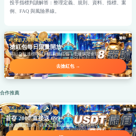
投手指標判讀解答：整理定義、規則、資料、指標、案
例、FAQ 與風險界線。
贊助
手慢的人只能看別人領
搶紅包每日限量開放
當日存款達標即可到首頁搶紅包，手速決定金額。
去搶紅包 →
合作推薦
贊助
第一筆就多三成本金
首存 2000 直接送 699
新會員限定加碼，碼量只要彩金五倍，領完就能玩。