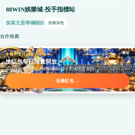
88WIN娛樂城-投手指標站
探索
主題
專欄
關於
切換深色
合作推薦
贊助
手慢的人只能看別人領
搶紅包每日限量開放
當日存款達標即可到首頁搶紅包，手速決定金額。
去搶紅包 →