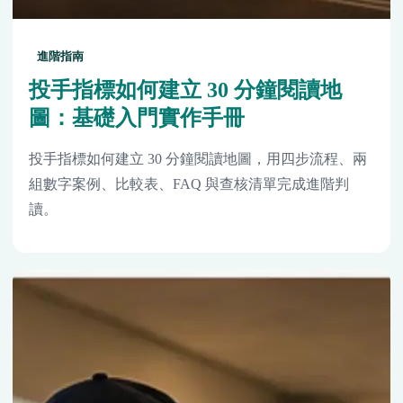
進階指南
投手指標如何建立 30 分鐘閱讀地
圖：基礎入門實作手冊
投手指標如何建立 30 分鐘閱讀地圖，用四步流程、兩
組數字案例、比較表、FAQ 與查核清單完成進階判
讀。