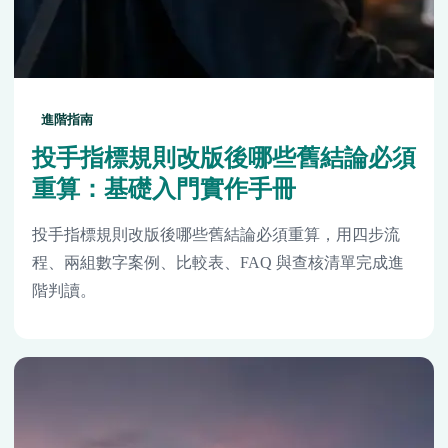
進階指南
投手指標規則改版後哪些舊結論必須
重算：基礎入門實作手冊
投手指標規則改版後哪些舊結論必須重算，用四步流
程、兩組數字案例、比較表、FAQ 與查核清單完成進
階判讀。