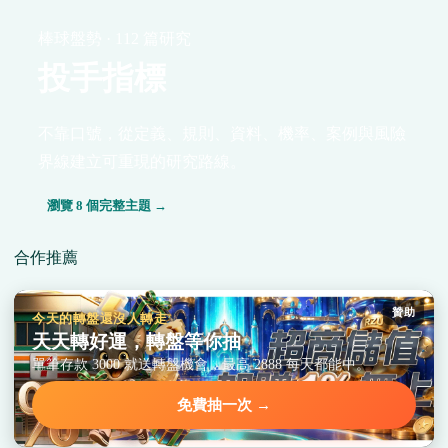
棒球盤勢 · 112 篇研究
投手指標
不靠口號，從定義、規則、資料、機率、案例與風險
界線建立可重現的研究路線。
瀏覽 8 個完整主題 →
合作推薦
贊助
今天的轉盤還沒人轉走
天天轉好運，轉盤等你抽
單筆存款 3000 就送轉盤機會，最高 2888 每天都能中。
免費抽一次 →