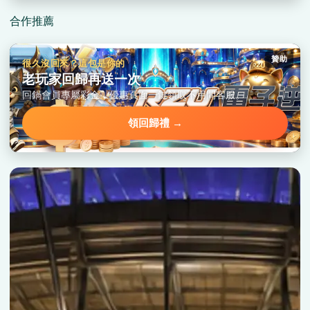
合作推薦
贊助
很久沒回來？這包是你的
老玩家回歸再送一次
回鍋會員專屬彩金，優惠頁面一鍵領取不用問客服。
領回歸禮 →