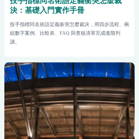
投手指標同名術語定義衝突怎麼裁
決：基礎入門實作手冊
投手指標同名術語定義衝突怎麼裁決，用四步流程、兩
組數字案例、比較表、FAQ 與查核清單完成進階判
讀。