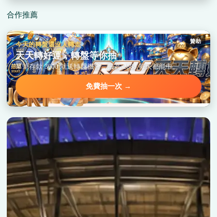
合作推薦
贊助
今天的轉盤還沒人轉走
天天轉好運，轉盤等你抽
單筆存款 3000 就送轉盤機會，最高 2888 每天都能中。
免費抽一次 →