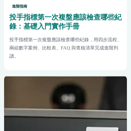
進階指南
投手指標第一次複盤應該檢查哪些紀
錄：基礎入門實作手冊
投手指標第一次複盤應該檢查哪些紀錄，用四步流程、
兩組數字案例、比較表、FAQ 與查核清單完成進階判
讀。