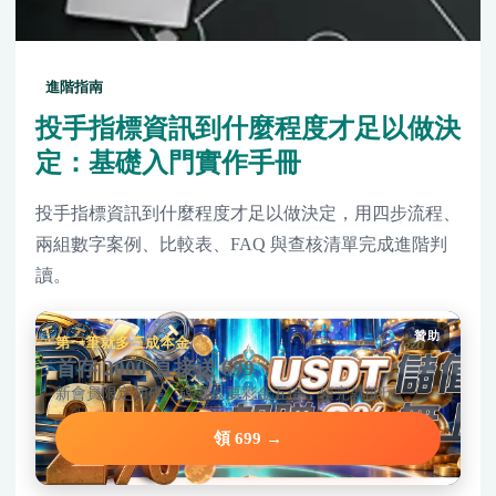
進階指南
投手指標資訊到什麼程度才足以做決
定：基礎入門實作手冊
投手指標資訊到什麼程度才足以做決定，用四步流程、
兩組數字案例、比較表、FAQ 與查核清單完成進階判
讀。
贊助
第一筆就多三成本金
首存 2000 直接送 699
新會員限定加碼，碼量只要彩金五倍，領完就能玩。
領 699 →