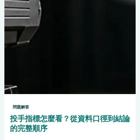
問題解答
投手指標怎麼看？從資料口徑到結論
的完整順序