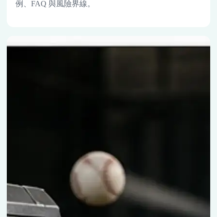
例、FAQ 與風險界線。