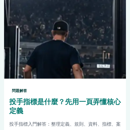
問題解答
投手指標是什麼？先用一頁弄懂核心
定義
投手指標入門解答：整理定義、規則、資料、指標、案