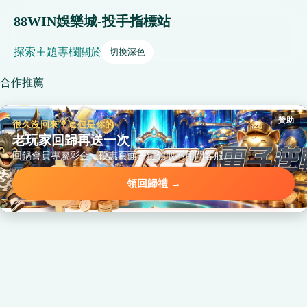
88WIN娛樂城-投手指標站
探索
主題
專欄
關於
切換深色
合作推薦
贊助
很久沒回來？這包是你的
老玩家回歸再送一次
回鍋會員專屬彩金，優惠頁面一鍵領取不用問客服。
領回歸禮 →