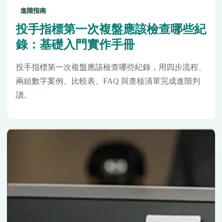
進階指南
投手指標第一次複盤應該檢查哪些紀
錄：基礎入門實作手冊
投手指標第一次複盤應該檢查哪些紀錄，用四步流程、
兩組數字案例、比較表、FAQ 與查核清單完成進階判
讀。