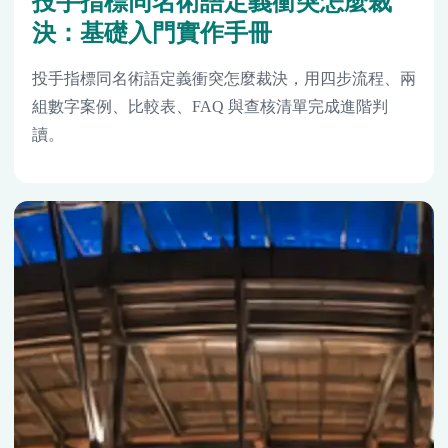
投手指標同名術語定義衝突怎麼裁
決：基礎入門實作手冊
投手指標同名術語定義衝突怎麼裁決，用四步流程、兩
組數字案例、比較表、FAQ 與查核清單完成進階判
讀。