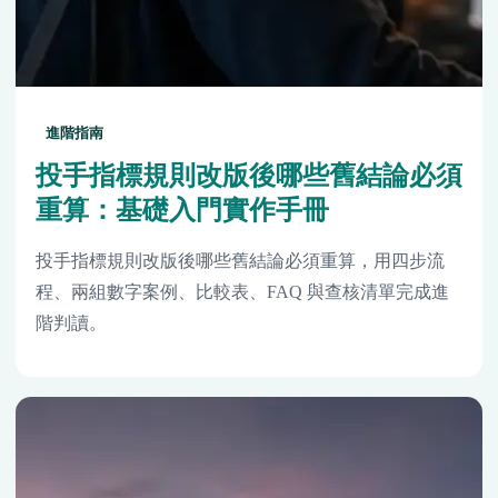
進階指南
投手指標規則改版後哪些舊結論必須
重算：基礎入門實作手冊
投手指標規則改版後哪些舊結論必須重算，用四步流
程、兩組數字案例、比較表、FAQ 與查核清單完成進
階判讀。