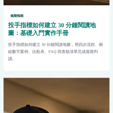
進階指南
投手指標如何建立 30 分鐘閱讀地
圖：基礎入門實作手冊
投手指標如何建立 30 分鐘閱讀地圖，用四步流程、兩
組數字案例、比較表、FAQ 與查核清單完成進階判
讀。