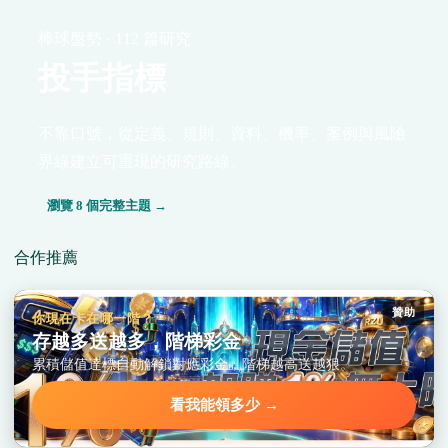
棒球盤勢 · 112 篇研究
投手指標
不靠口號，從定義、規則、資料、機率、案例與風險
界線建立可重現的研究路線。
瀏覽 8 個完整主題 →
合作推薦
贊助
你現在卡在哪一階？
存越多送越多，階梯彩金
累積儲值達標自動解鎖對應彩金，階梯越高送越狠。
看我能領多少 →