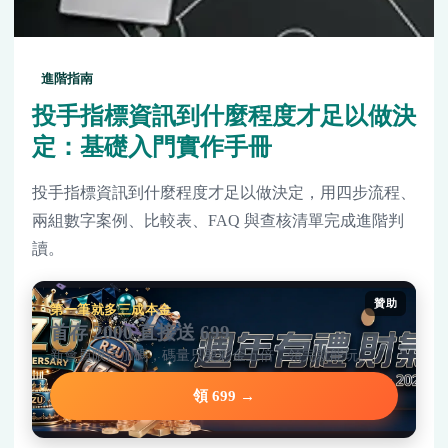
進階指南
投手指標資訊到什麼程度才足以做決
定：基礎入門實作手冊
投手指標資訊到什麼程度才足以做決定，用四步流程、
兩組數字案例、比較表、FAQ 與查核清單完成進階判
讀。
贊助
第一筆就多三成本金
首存 2000 直接送 699
新會員限定加碼，碼量只要彩金五倍，領完就能玩。
領 699 →