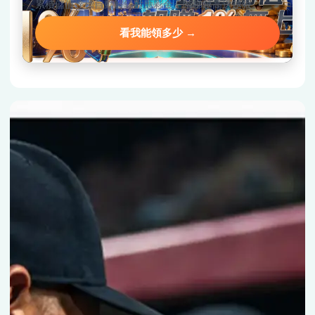
累積儲值達標自動解鎖對應彩金，階梯越高送越狠。
看我能領多少 →