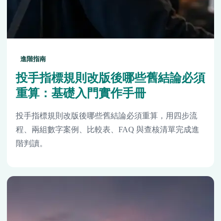
進階指南
投手指標規則改版後哪些舊結論必須
重算：基礎入門實作手冊
投手指標規則改版後哪些舊結論必須重算，用四步流
程、兩組數字案例、比較表、FAQ 與查核清單完成進
階判讀。