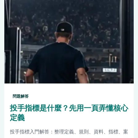
問題解答
投手指標是什麼？先用一頁弄懂核心
定義
投手指標入門解答：整理定義、規則、資料、指標、案