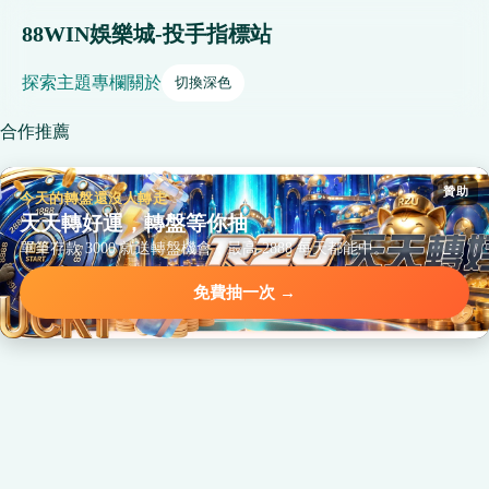
88WIN娛樂城-投手指標站
探索
主題
專欄
關於
切換深色
合作推薦
贊助
今天的轉盤還沒人轉走
天天轉好運，轉盤等你抽
單筆存款 3000 就送轉盤機會，最高 2888 每天都能中。
免費抽一次 →