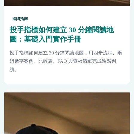
進階指南
投手指標如何建立 30 分鐘閱讀地
圖：基礎入門實作手冊
投手指標如何建立 30 分鐘閱讀地圖，用四步流程、兩
組數字案例、比較表、FAQ 與查核清單完成進階判
讀。