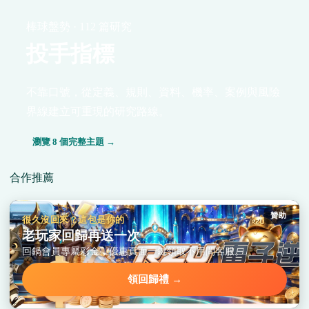
棒球盤勢 · 112 篇研究
投手指標
不靠口號，從定義、規則、資料、機率、案例與風險
界線建立可重現的研究路線。
瀏覽 8 個完整主題 →
合作推薦
贊助
很久沒回來？這包是你的
老玩家回歸再送一次
回鍋會員專屬彩金，優惠頁面一鍵領取不用問客服。
領回歸禮 →