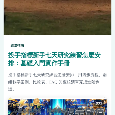
進階指南
投手指標新手七天研究練習怎麼安
排：基礎入門實作手冊
投手指標新手七天研究練習怎麼安排，用四步流程、兩
組數字案例、比較表、FAQ 與查核清單完成進階判
讀。
贊助
你現在卡在哪一階？
存越多送越多，階梯彩金