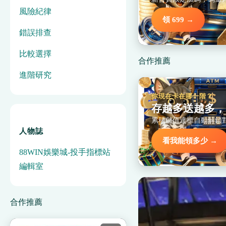
風險紀律
領 699 →
錯誤排查
比較選擇
合作推薦
進階研究
你現在卡在哪一階？
存越多送越多，
累積儲值達標自動解鎖
人物誌
看我能領多少 →
88WIN娛樂城-投手指標站
編輯室
合作推薦