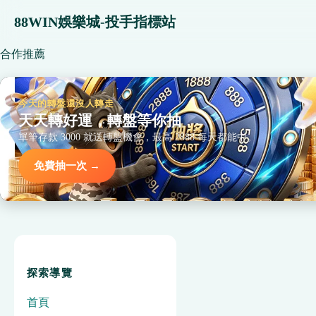
88WIN娛樂城-投手指標站
合作推薦
今天的轉盤還沒人轉走
天天轉好運，轉盤等你抽
單筆存款 3000 就送轉盤機會，最高 2888 每天都能中。
免費抽一次 →
探索導覽
首頁