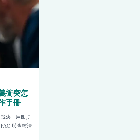
義衝突怎
作手冊
麼裁決，用四步
AQ 與查核清