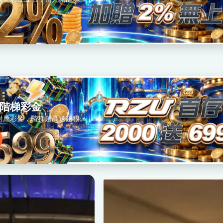
階梯彩金
對應彩金，階梯越高送越狠。