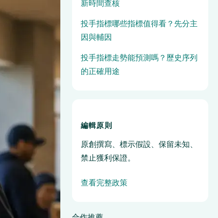
新時間查核
投手指標哪些指標值得看？先分主
因與輔因
投手指標走勢能預測嗎？歷史序列
的正確用途
編輯原則
原創撰寫、標示假設、保留未知、
禁止獲利保證。
查看完整政策
合作推薦