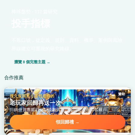
棒球盤勢 · 112 篇研究
投手指標
不靠口號，從定義、規則、資料、機率、案例與風險
界線建立可重現的研究路線。
瀏覽 8 個完整主題 →
合作推薦
贊助
很久沒回來？這包是你的
老玩家回歸再送一次
回鍋會員專屬彩金，優惠頁面一鍵領取不用問客服。
領回歸禮 →