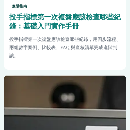
進階指南
投手指標第一次複盤應該檢查哪些紀
錄：基礎入門實作手冊
投手指標第一次複盤應該檢查哪些紀錄，用四步流程、
兩組數字案例、比較表、FAQ 與查核清單完成進階判
讀。