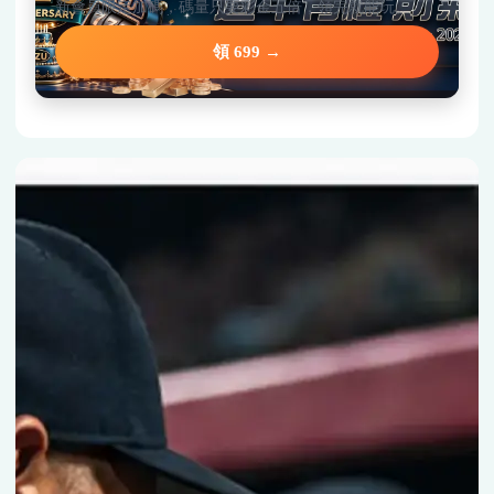
新會員限定加碼，碼量只要彩金五倍，領完就能玩。
領 699 →