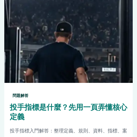
問題解答
投手指標是什麼？先用一頁弄懂核心
定義
投手指標入門解答：整理定義、規則、資料、指標、案