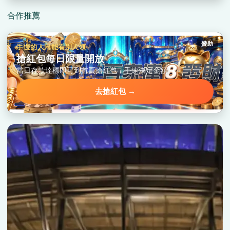
合作推薦
贊助
手慢的人只能看別人領
搶紅包每日限量開放
當日存款達標即可到首頁搶紅包，手速決定金額。
去搶紅包 →