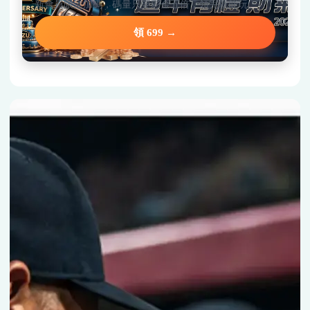
新會員限定加碼，碼量只要彩金五倍，領完就能玩。
領 699 →