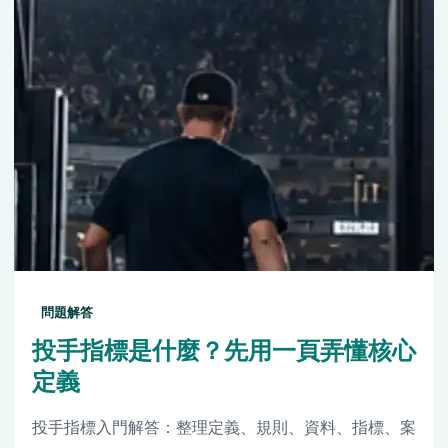
問題解答
投手指標是什麼？先用一頁弄懂核心
定義
投手指標入門解答：整理定義、規則、資料、指標、案