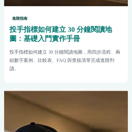
進階指南
投手指標如何建立 30 分鐘閱讀地
圖：基礎入門實作手冊
投手指標如何建立 30 分鐘閱讀地圖，用四步流程、兩
組數字案例、比較表、FAQ 與查核清單完成進階判
讀。