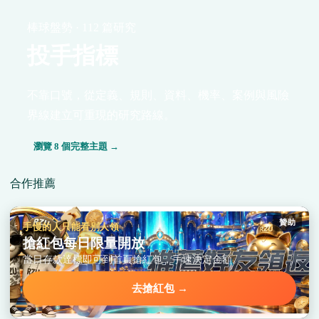
棒球盤勢 · 112 篇研究
投手指標
不靠口號，從定義、規則、資料、機率、案例與風險
界線建立可重現的研究路線。
瀏覽 8 個完整主題 →
合作推薦
贊助
手慢的人只能看別人領
搶紅包每日限量開放
當日存款達標即可到首頁搶紅包，手速決定金額。
去搶紅包 →