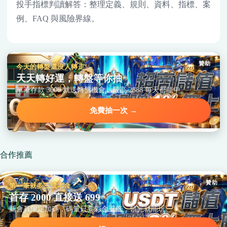
投手指標判讀解答：整理定義、規則、資料、指標、案
例、FAQ 與風險界線。
贊助
今天的轉盤還沒人轉走
天天轉好運，轉盤等你抽
單筆存款 3000 就送轉盤機會，最高 2888 每天都能中。
免費抽一次 →
合作推薦
贊助
第一筆就多三成本金
首存 2000 直接送 699
新會員限定加碼，碼量只要彩金五倍，領完就能玩。