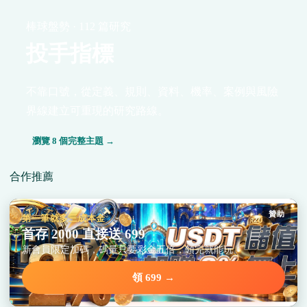
棒球盤勢 · 112 篇研究
投手指標
不靠口號，從定義、規則、資料、機率、案例與風險
界線建立可重現的研究路線。
瀏覽 8 個完整主題 →
合作推薦
贊助
第一筆就多三成本金
首存 2000 直接送 699
新會員限定加碼，碼量只要彩金五倍，領完就能玩。
領 699 →