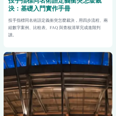
投手指標同名術語定義衝突怎麼裁
決：基礎入門實作手冊
投手指標同名術語定義衝突怎麼裁決，用四步流程、兩
組數字案例、比較表、FAQ 與查核清單完成進階判
讀。