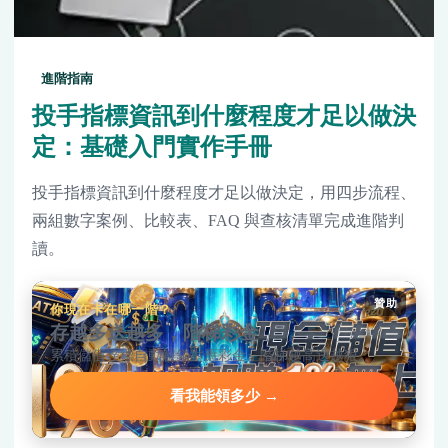
進階指南
投手指標資訊到什麼程度才足以做決
定：基礎入門實作手冊
投手指標資訊到什麼程度才足以做決定，用四步流程、
兩組數字案例、比較表、FAQ 與查核清單完成進階判
讀。
贊助
你現在卡在哪一階？
存越多送越多，階梯彩金
累積儲值達標自動解鎖對應彩金，階梯越高送越狠。
看我能領多少 →