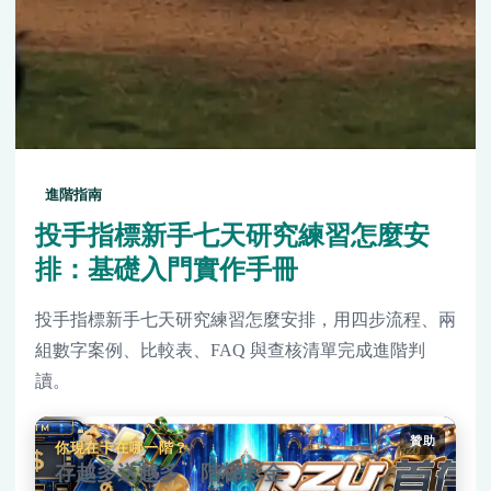
進階指南
投手指標新手七天研究練習怎麼安
排：基礎入門實作手冊
投手指標新手七天研究練習怎麼安排，用四步流程、兩
組數字案例、比較表、FAQ 與查核清單完成進階判
讀。
贊助
你現在卡在哪一階？
存越多送越多，階梯彩金