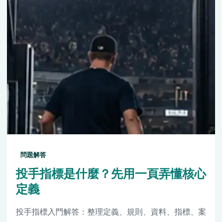
問題解答
投手指標是什麼？先用一頁弄懂核心
定義
投手指標入門解答：整理定義、規則、資料、指標、案