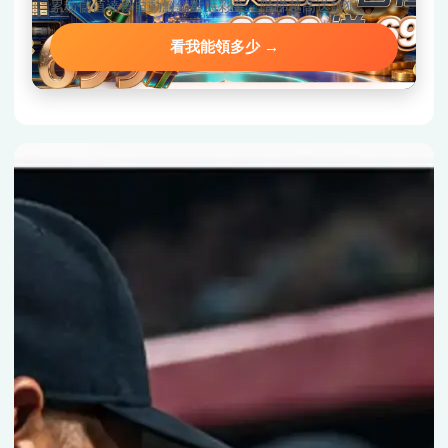
累積儲值達標自動解鎖對應彩金，階梯越高送越狠。
看我能領多少 →