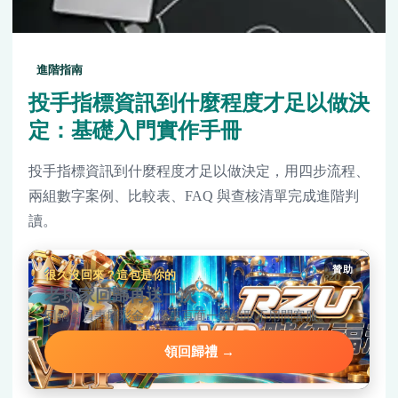
進階指南
投手指標資訊到什麼程度才足以做決
定：基礎入門實作手冊
投手指標資訊到什麼程度才足以做決定，用四步流程、
兩組數字案例、比較表、FAQ 與查核清單完成進階判
讀。
贊助
很久沒回來？這包是你的
老玩家回歸再送一次
回鍋會員專屬彩金，優惠頁面一鍵領取不用問客服。
領回歸禮 →