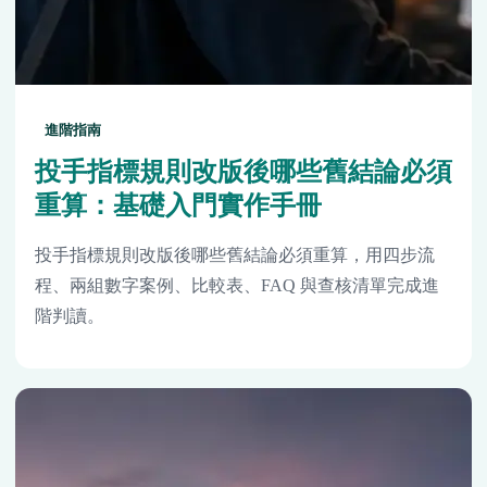
進階指南
投手指標規則改版後哪些舊結論必須
重算：基礎入門實作手冊
投手指標規則改版後哪些舊結論必須重算，用四步流
程、兩組數字案例、比較表、FAQ 與查核清單完成進
階判讀。