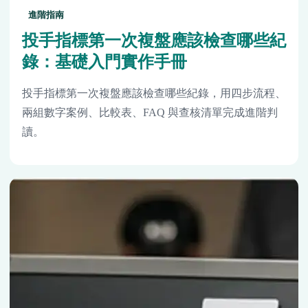
進階指南
投手指標第一次複盤應該檢查哪些紀
錄：基礎入門實作手冊
投手指標第一次複盤應該檢查哪些紀錄，用四步流程、
兩組數字案例、比較表、FAQ 與查核清單完成進階判
讀。