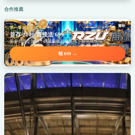
合作推薦
贊助
第一筆就多三成本金
首存 2000 直接送 699
新會員限定加碼，碼量只要彩金五倍，領完就能玩。
領 699 →