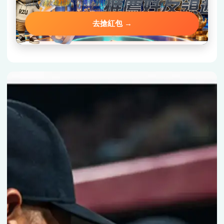
當日存款達標即可到首頁搶紅包，手速決定金額。
去搶紅包 →