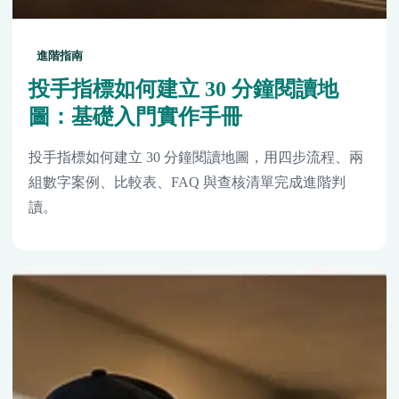
進階指南
投手指標如何建立 30 分鐘閱讀地
圖：基礎入門實作手冊
投手指標如何建立 30 分鐘閱讀地圖，用四步流程、兩
組數字案例、比較表、FAQ 與查核清單完成進階判
讀。