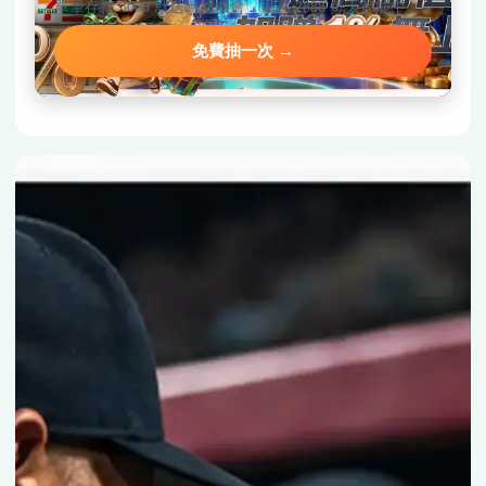
單筆存款 3000 就送轉盤機會，最高 2888 每天都能中。
免費抽一次 →