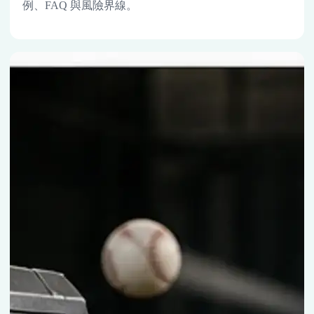
例、FAQ 與風險界線。