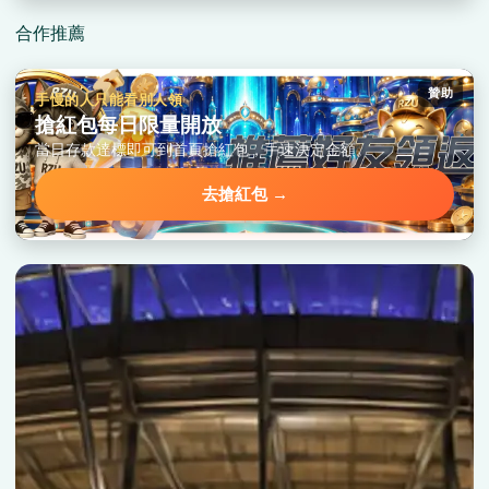
合作推薦
贊助
手慢的人只能看別人領
搶紅包每日限量開放
當日存款達標即可到首頁搶紅包，手速決定金額。
去搶紅包 →