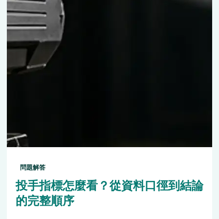
問題解答
投手指標怎麼看？從資料口徑到結論
的完整順序