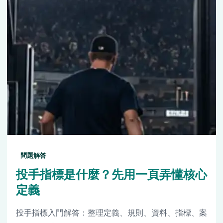
問題解答
投手指標是什麼？先用一頁弄懂核心
定義
投手指標入門解答：整理定義、規則、資料、指標、案