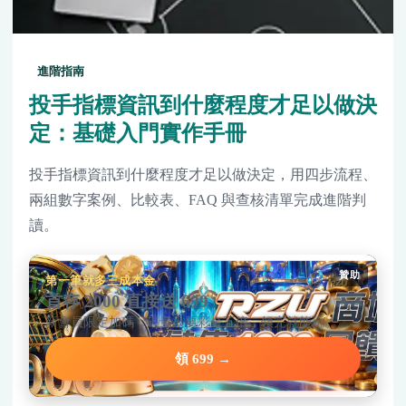
進階指南
投手指標資訊到什麼程度才足以做決
定：基礎入門實作手冊
投手指標資訊到什麼程度才足以做決定，用四步流程、
兩組數字案例、比較表、FAQ 與查核清單完成進階判
讀。
贊助
第一筆就多三成本金
首存 2000 直接送 699
新會員限定加碼，碼量只要彩金五倍，領完就能玩。
領 699 →