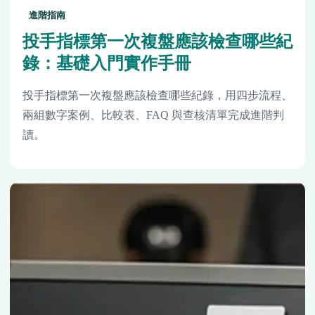
進階指南
投手指標第一次複盤應該檢查哪些紀
錄：基礎入門實作手冊
投手指標第一次複盤應該檢查哪些紀錄，用四步流程、
兩組數字案例、比較表、FAQ 與查核清單完成進階判
讀。