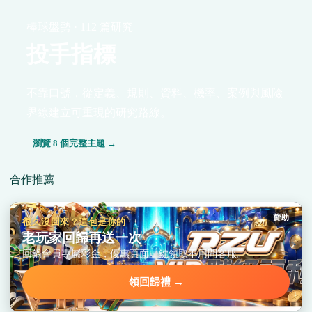
棒球盤勢 · 112 篇研究
投手指標
不靠口號，從定義、規則、資料、機率、案例與風險
界線建立可重現的研究路線。
瀏覽 8 個完整主題 →
合作推薦
贊助
很久沒回來？這包是你的
老玩家回歸再送一次
回鍋會員專屬彩金，優惠頁面一鍵領取不用問客服。
領回歸禮 →