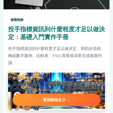
進階指南
投手指標資訊到什麼程度才足以做決
定：基礎入門實作手冊
投手指標資訊到什麼程度才足以做決定，用四步流程、
兩組數字案例、比較表、FAQ 與查核清單完成進階判
讀。
贊助
你現在卡在哪一階？
存越多送越多，階梯彩金
累積儲值達標自動解鎖對應彩金，階梯越高送越狠。
看我能領多少 →