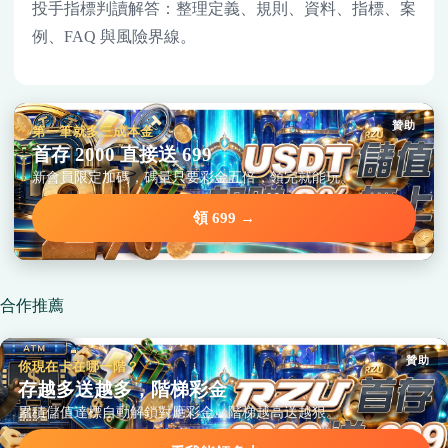
投手指標判讀解答：整理定義、規則、資料、指標、案
例、FAQ 與風險界線。
贊助
第一筆就多三成本金
首存 2000 直接送 699
新會員限定加碼，碼量只要彩金五倍，領完就能玩。
領 699 →
合作推薦
贊助
你現在卡在哪一階？
存越多送越多，階梯彩金
累積儲值達標自動解鎖對應彩金，階梯越高送越狠。