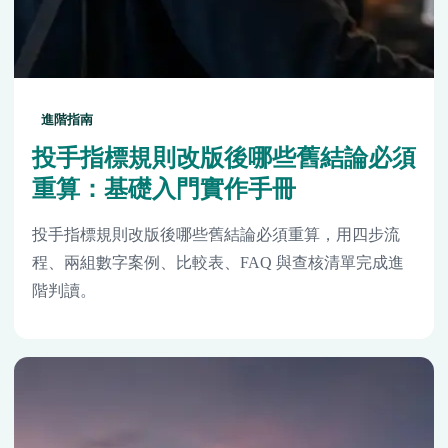
進階指南
投手指標規則改版後哪些舊結論必須
重算：基礎入門實作手冊
投手指標規則改版後哪些舊結論必須重算，用四步流
程、兩組數字案例、比較表、FAQ 與查核清單完成進
階判讀。