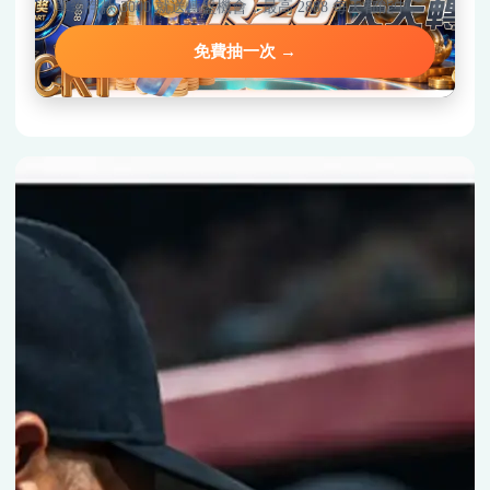
單筆存款 3000 就送轉盤機會，最高 2888 每天都能中。
免費抽一次 →