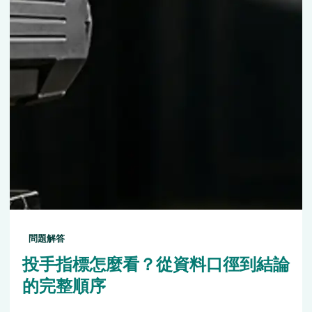
問題解答
投手指標怎麼看？從資料口徑到結論
的完整順序