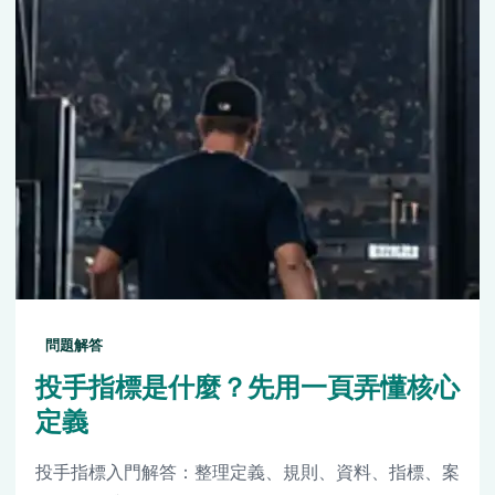
問題解答
投手指標是什麼？先用一頁弄懂核心
定義
投手指標入門解答：整理定義、規則、資料、指標、案