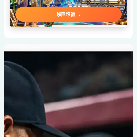
回鍋會員專屬彩金，優惠頁面一鍵領取不用問客服。
領回歸禮 →