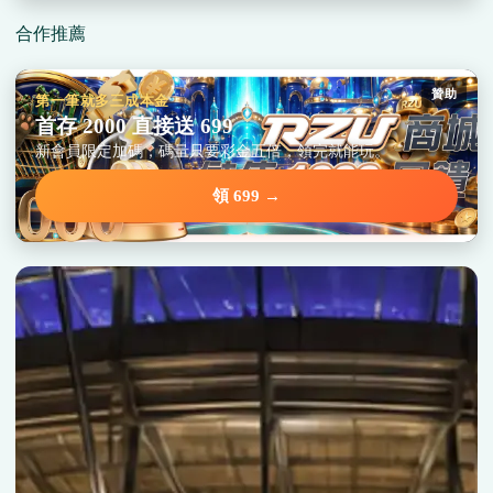
合作推薦
贊助
第一筆就多三成本金
首存 2000 直接送 699
新會員限定加碼，碼量只要彩金五倍，領完就能玩。
領 699 →