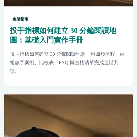
進階指南
投手指標如何建立 30 分鐘閱讀地
圖：基礎入門實作手冊
投手指標如何建立 30 分鐘閱讀地圖，用四步流程、兩
組數字案例、比較表、FAQ 與查核清單完成進階判
讀。