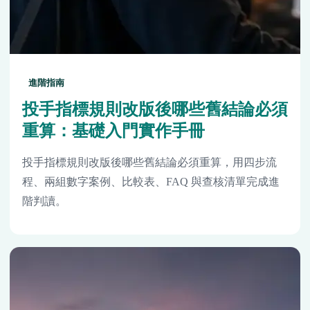
進階指南
投手指標規則改版後哪些舊結論必須
重算：基礎入門實作手冊
投手指標規則改版後哪些舊結論必須重算，用四步流
程、兩組數字案例、比較表、FAQ 與查核清單完成進
階判讀。