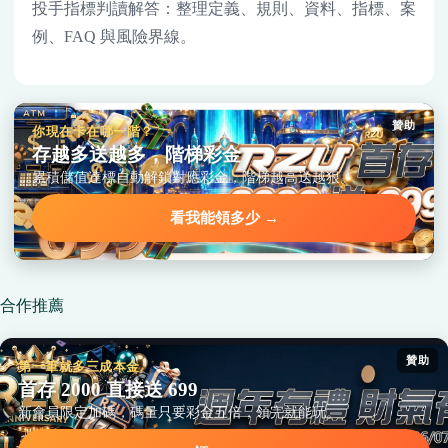
投手指標判讀解答：整理定義、規則、資料、指標、案
例、FAQ 與風險界線。
贊助
你現在卡在哪一階？
存越多送越多，階梯彩金
累積儲值達標自動解鎖對應彩金，階梯越高送越狠。
看我能領多少 →
合作推薦
贊助
第一筆就多三成本金
首存 2000 直接送 699
新會員限定加碼，碼量只要彩金五倍，領完就能玩。