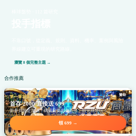
棒球盤勢 · 112 篇研究
投手指標
不靠口號，從定義、規則、資料、機率、案例與風險
界線建立可重現的研究路線。
瀏覽 8 個完整主題 →
合作推薦
贊助
第一筆就多三成本金
首存 2000 直接送 699
新會員限定加碼，碼量只要彩金五倍，領完就能玩。
領 699 →