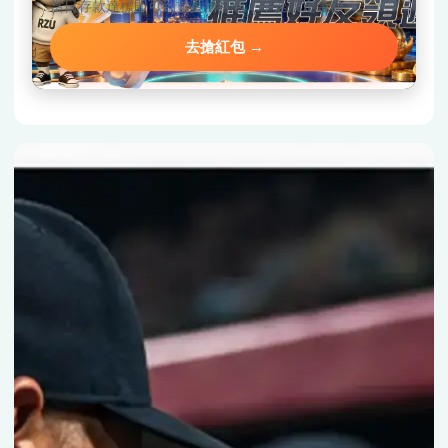
當日存款達標即可到首頁搶紅包，手速決定金額。
去搶紅包 →