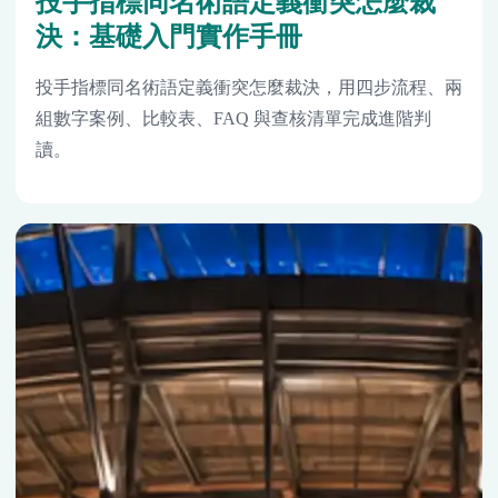
投手指標同名術語定義衝突怎麼裁
決：基礎入門實作手冊
投手指標同名術語定義衝突怎麼裁決，用四步流程、兩
組數字案例、比較表、FAQ 與查核清單完成進階判
讀。