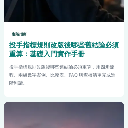
進階指南
投手指標規則改版後哪些舊結論必須
重算：基礎入門實作手冊
投手指標規則改版後哪些舊結論必須重算，用四步流
程、兩組數字案例、比較表、FAQ 與查核清單完成進
階判讀。