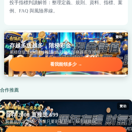
投手指標判讀解答：整理定義、規則、資料、指標、案
例、FAQ 與風險界線。
贊助
你現在卡在哪一階？
存越多送越多，階梯彩金
累積儲值達標自動解鎖對應彩金，階梯越高送越狠。
看我能領多少 →
合作推薦
贊助
第一筆就多三成本金
首存 2000 直接送 699
新會員限定加碼，碼量只要彩金五倍，領完就能玩。