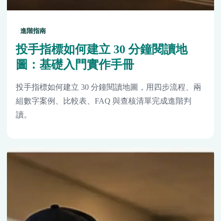
進階指南
投手指標如何建立 30 分鐘閱讀地
圖：基礎入門實作手冊
投手指標如何建立 30 分鐘閱讀地圖，用四步流程、兩
組數字案例、比較表、FAQ 與查核清單完成進階判
讀。