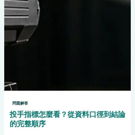
問題解答
投手指標怎麼看？從資料口徑到結論
的完整順序