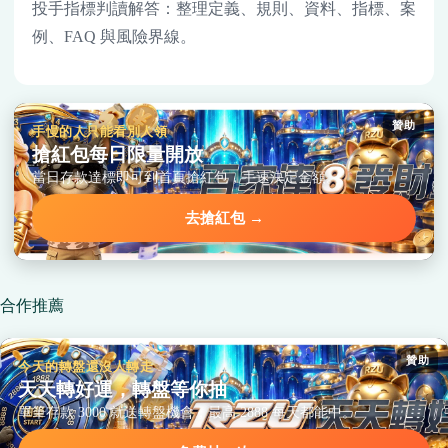
投手指標判讀解答：整理定義、規則、資料、指標、案
例、FAQ 與風險界線。
贊助
手慢的人只能看別人領
搶紅包每日限量開放
當日存款達標即可到首頁搶紅包，手速決定金額。
去搶紅包 →
合作推薦
贊助
今天的轉盤還沒人轉走
天天轉好運，轉盤等你抽
單筆存款 3000 就送轉盤機會，最高 2888 每天都能中。