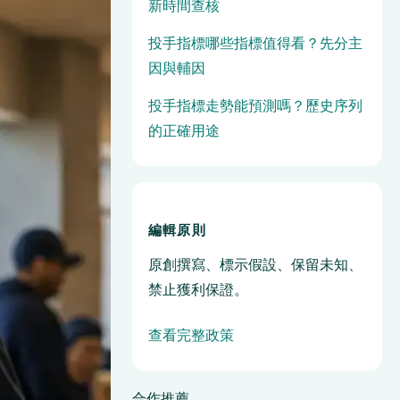
新時間查核
投手指標哪些指標值得看？先分主
因與輔因
投手指標走勢能預測嗎？歷史序列
的正確用途
編輯原則
原創撰寫、標示假設、保留未知、
禁止獲利保證。
查看完整政策
合作推薦