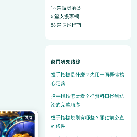
18 篇搜尋解答
6 篇支援專欄
88 篇長尾指南
熱門研究路線
投手指標是什麼？先用一頁弄懂核
心定義
投手指標怎麼看？從資料口徑到結
論的完整順序
投手指標規則有哪些？開始前必查
贊助
的條件