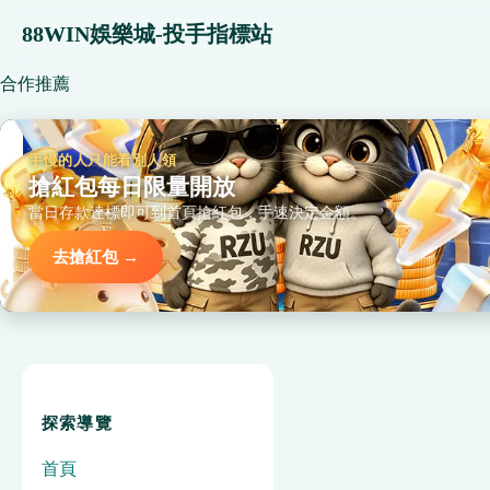
88WIN娛樂城-投手指標站
合作推薦
手慢的人只能看別人領
搶紅包每日限量開放
當日存款達標即可到首頁搶紅包，手速決定金額。
去搶紅包 →
探索導覽
首頁