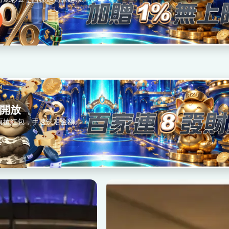
開放
頁搶紅包，手速決定金額。