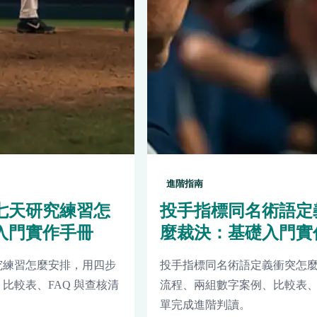
進階指南
七天研究練習怎
投手指標同名術語定
入門實作手冊
麼裁決：基礎入門實
究練習怎麼安排，用四步
投手指標同名術語定義衝突怎
比較表、FAQ 與查核清
流程、兩組數字案例、比較表、F
單完成進階判讀。