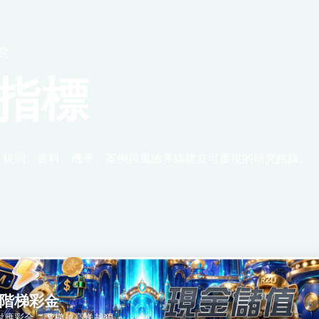
研究
指標
、規則、資料、機率、案例與風險界線建立可重現的研究路線。
階梯彩金
對應彩金，階梯越高送越狠。