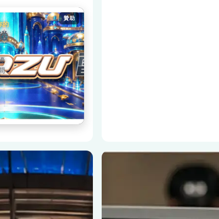
贊助
你的
送
優
問