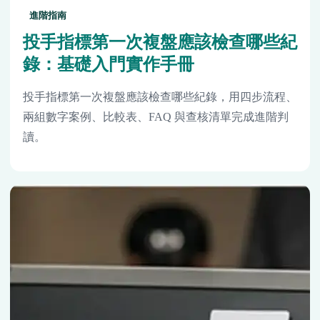
進階指南
投手指標第一次複盤應該檢查哪些紀
錄：基礎入門實作手冊
投手指標第一次複盤應該檢查哪些紀錄，用四步流程、
兩組數字案例、比較表、FAQ 與查核清單完成進階判
讀。