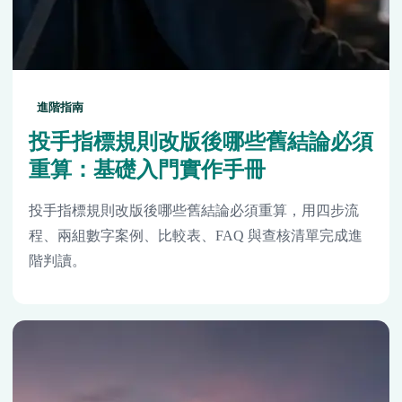
進階指南
投手指標規則改版後哪些舊結論必須
重算：基礎入門實作手冊
投手指標規則改版後哪些舊結論必須重算，用四步流
程、兩組數字案例、比較表、FAQ 與查核清單完成進
階判讀。