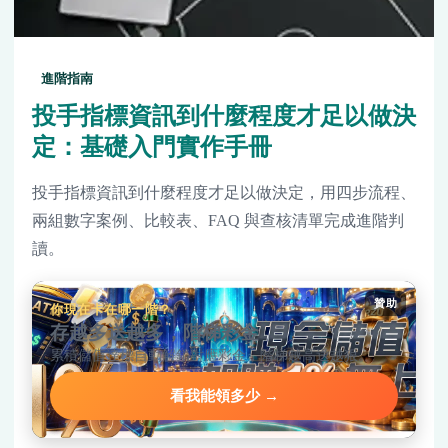
進階指南
投手指標資訊到什麼程度才足以做決
定：基礎入門實作手冊
投手指標資訊到什麼程度才足以做決定，用四步流程、
兩組數字案例、比較表、FAQ 與查核清單完成進階判
讀。
贊助
你現在卡在哪一階？
存越多送越多，階梯彩金
累積儲值達標自動解鎖對應彩金，階梯越高送越狠。
看我能領多少 →