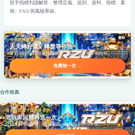
投手指標判讀解答：整理定義、規則、資料、指標、案
例、FAQ 與風險界線。
贊助
今天的轉盤還沒人轉走
天天轉好運，轉盤等你抽
單筆存款 3000 就送轉盤機會，最高 2888 每天都能中。
免費抽一次 →
合作推薦
贊助
很久沒回來？這包是你的
老玩家回歸再送一次
回鍋會員專屬彩金，優惠頁面一鍵領取不用問客服。