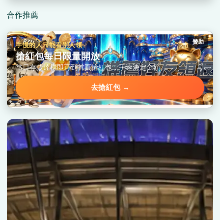
合作推薦
贊助
手慢的人只能看別人領
搶紅包每日限量開放
當日存款達標即可到首頁搶紅包，手速決定金額。
去搶紅包 →