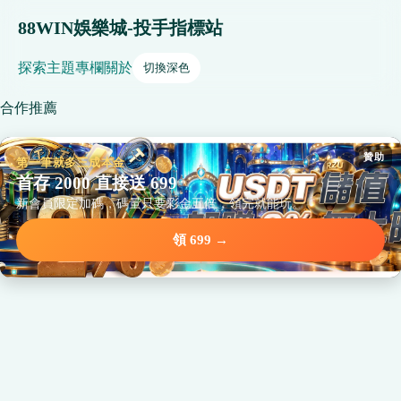
88WIN娛樂城-投手指標站
探索
主題
專欄
關於
切換深色
合作推薦
贊助
第一筆就多三成本金
首存 2000 直接送 699
新會員限定加碼，碼量只要彩金五倍，領完就能玩。
領 699 →