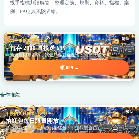
投手指標判讀解答：整理定義、規則、資料、指標、案
例、FAQ 與風險界線。
贊助
第一筆就多三成本金
首存 2000 直接送 699
新會員限定加碼，碼量只要彩金五倍，領完就能玩。
領 699 →
合作推薦
贊助
手慢的人只能看別人領
搶紅包每日限量開放
當日存款達標即可到首頁搶紅包，手速決定金額。