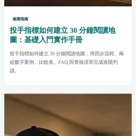
進階指南
投手指標如何建立 30 分鐘閱讀地
圖：基礎入門實作手冊
投手指標如何建立 30 分鐘閱讀地圖，用四步流程、兩
組數字案例、比較表、FAQ 與查核清單完成進階判
讀。