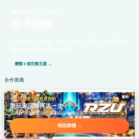
棒球盤勢 · 112 篇研究
投手指標
不靠口號，從定義、規則、資料、機率、案例與風險
界線建立可重現的研究路線。
瀏覽 8 個完整主題 →
合作推薦
贊助
很久沒回來？這包是你的
老玩家回歸再送一次
回鍋會員專屬彩金，優惠頁面一鍵領取不用問客服。
領回歸禮 →