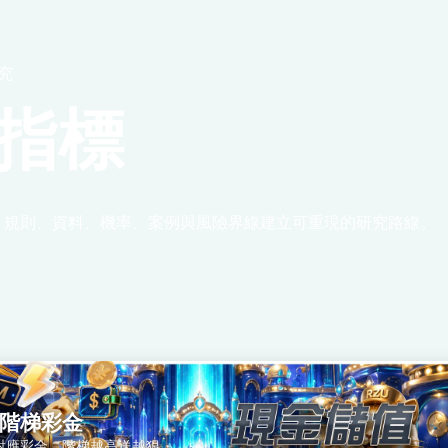
研究
指標
、規則、資料、機率、案例與風險界線建立可重現的研究路線。
階梯彩金
對應彩金，階梯越高送越狠。