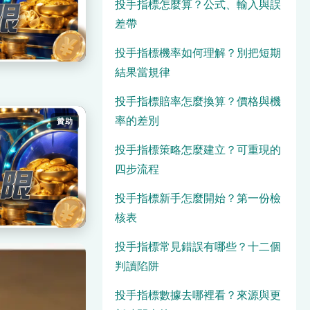
投手指標怎麼算？公式、輸入與誤
差帶
投手指標機率如何理解？別把短期
結果當規律
投手指標賠率怎麼換算？價格與機
率的差別
贊助
投手指標策略怎麼建立？可重現的
四步流程
投手指標新手怎麼開始？第一份檢
核表
投手指標常見錯誤有哪些？十二個
判讀陷阱
投手指標數據去哪裡看？來源與更