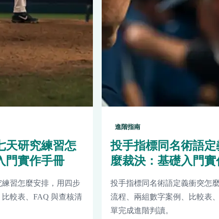
進階指南
七天研究練習怎
投手指標同名術語定
入門實作手冊
麼裁決：基礎入門實
究練習怎麼安排，用四步
投手指標同名術語定義衝突怎
比較表、FAQ 與查核清
流程、兩組數字案例、比較表、F
單完成進階判讀。