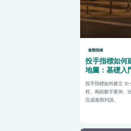
進階指南
投手指標如何建
地圖：基礎入
投手指標如何建立 3
程、兩組數字案例、比
完成進階判讀。