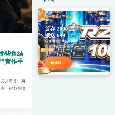
贊助
第一筆就多三成本
金
首存 2000 直
接送 699
新會員限定加碼，
碼量只要彩金五
倍，領完就能玩。
哪些舊結
門實作手
領 699 →
論必須重算，用
、FAQ 與查