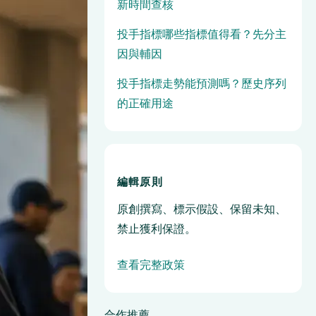
新時間查核
投手指標哪些指標值得看？先分主
因與輔因
投手指標走勢能預測嗎？歷史序列
的正確用途
編輯原則
原創撰寫、標示假設、保留未知、
禁止獲利保證。
查看完整政策
合作推薦