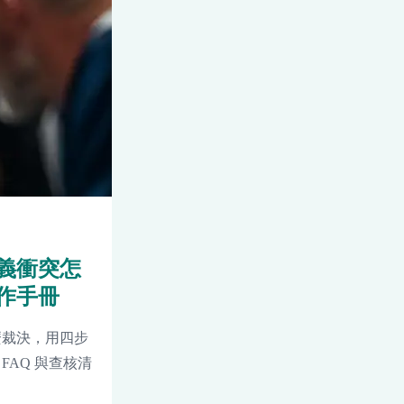
義衝突怎
作手冊
麼裁決，用四步
AQ 與查核清