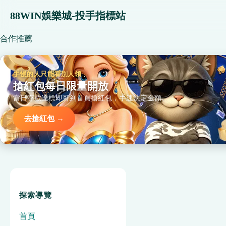
88WIN娛樂城-投手指標站
合作推薦
手慢的人只能看別人領
搶紅包每日限量開放
當日存款達標即可到首頁搶紅包，手速決定金額。
去搶紅包 →
探索導覽
首頁