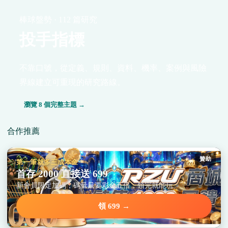
棒球盤勢 · 112 篇研究
投手指標
不靠口號，從定義、規則、資料、機率、案例與風險
界線建立可重現的研究路線。
瀏覽 8 個完整主題 →
合作推薦
贊助
第一筆就多三成本金
首存 2000 直接送 699
新會員限定加碼，碼量只要彩金五倍，領完就能玩。
領 699 →