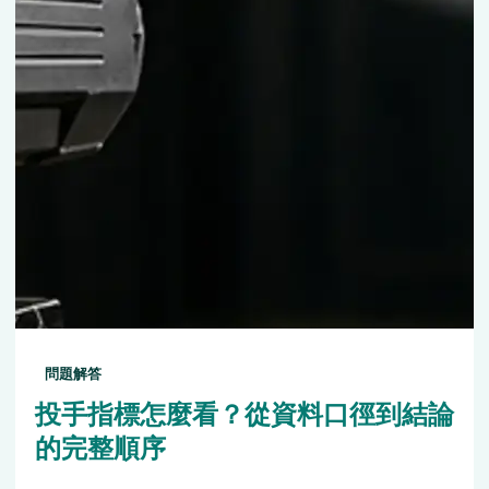
問題解答
投手指標怎麼看？從資料口徑到結論
的完整順序