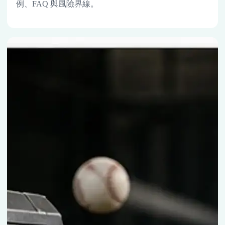
例、FAQ 與風險界線。