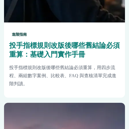
進階指南
投手指標規則改版後哪些舊結論必須
重算：基礎入門實作手冊
投手指標規則改版後哪些舊結論必須重算，用四步流
程、兩組數字案例、比較表、FAQ 與查核清單完成進
階判讀。