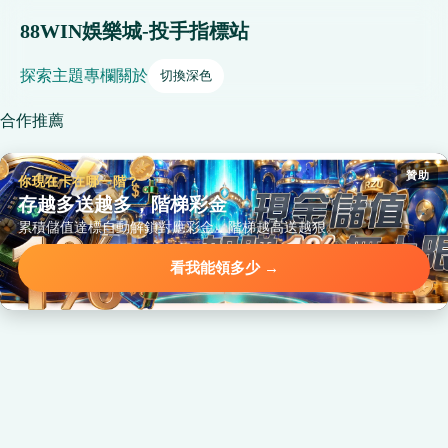
88WIN娛樂城-投手指標站
探索
主題
專欄
關於
切換深色
合作推薦
贊助
你現在卡在哪一階？
存越多送越多，階梯彩金
累積儲值達標自動解鎖對應彩金，階梯越高送越狠。
看我能領多少 →