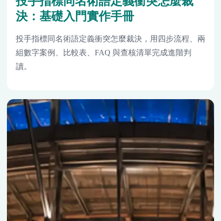
投手指標同名術語定義衝突怎麼裁
決：基礎入門實作手冊
投手指標同名術語定義衝突怎麼裁決，用四步流程、兩
組數字案例、比較表、FAQ 與查核清單完成進階判
讀。