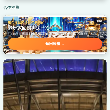
合作推薦
贊助
很久沒回來？這包是你的
老玩家回歸再送一次
回鍋會員專屬彩金，優惠頁面一鍵領取不用問客服。
領回歸禮 →