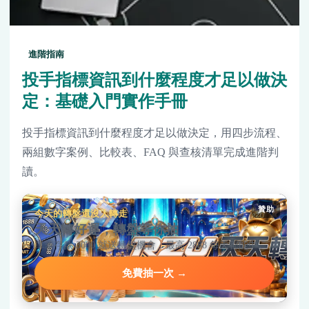
進階指南
投手指標資訊到什麼程度才足以做決
定：基礎入門實作手冊
投手指標資訊到什麼程度才足以做決定，用四步流程、
兩組數字案例、比較表、FAQ 與查核清單完成進階判
讀。
贊助
今天的轉盤還沒人轉走
天天轉好運，轉盤等你抽
單筆存款 3000 就送轉盤機會，最高 2888 每天都能中。
免費抽一次 →