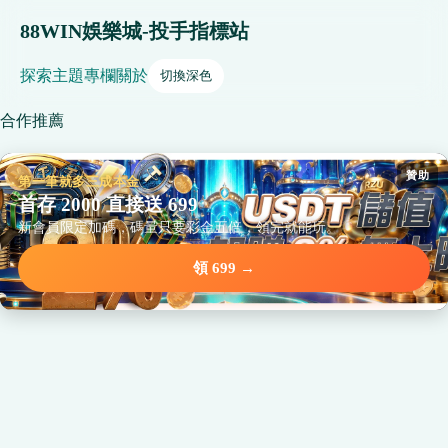
88WIN娛樂城-投手指標站
探索
主題
專欄
關於
切換深色
合作推薦
贊助
第一筆就多三成本金
首存 2000 直接送 699
新會員限定加碼，碼量只要彩金五倍，領完就能玩。
領 699 →