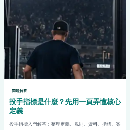
問題解答
投手指標是什麼？先用一頁弄懂核心
定義
投手指標入門解答：整理定義、規則、資料、指標、案