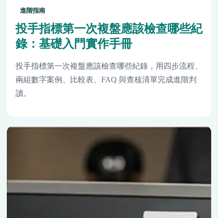
進階指南
投手指標第一次複盤應該檢查哪些紀
錄：基礎入門實作手冊
投手指標第一次複盤應該檢查哪些紀錄，用四步流程、
兩組數字案例、比較表、FAQ 與查核清單完成進階判
讀。