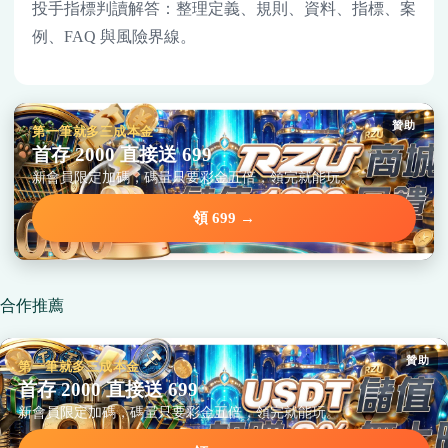
投手指標判讀解答：整理定義、規則、資料、指標、案
例、FAQ 與風險界線。
贊助
第一筆就多三成本金
首存 2000 直接送 699
新會員限定加碼，碼量只要彩金五倍，領完就能玩。
領 699 →
合作推薦
贊助
第一筆就多三成本金
首存 2000 直接送 699
新會員限定加碼，碼量只要彩金五倍，領完就能玩。