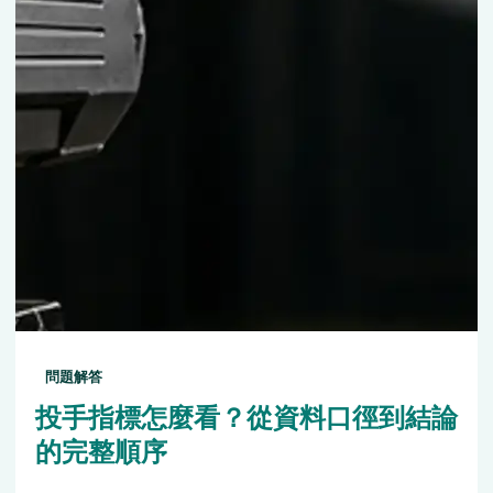
問題解答
投手指標怎麼看？從資料口徑到結論
的完整順序