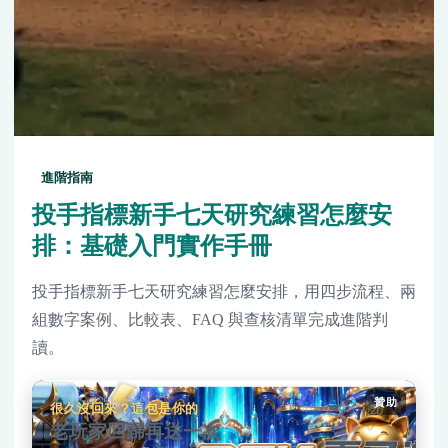
進階指南
投手指標新手七天研究練習怎麼安
排：基礎入門實作手冊
投手指標新手七天研究練習怎麼安排，用四步流程、兩
組數字案例、比較表、FAQ 與查核清單完成進階判
讀。
贊助
很久沒回來？這包是你的
老玩家回歸再送一次