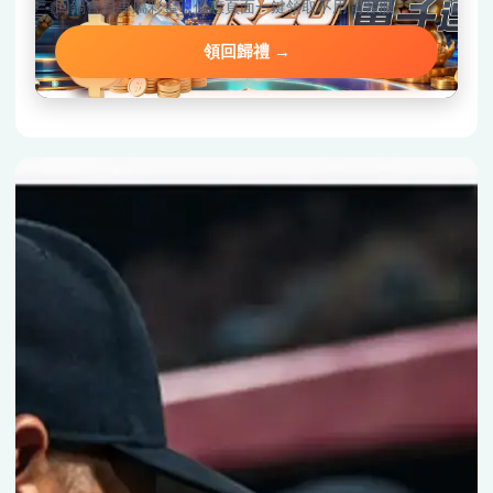
回鍋會員專屬彩金，優惠頁面一鍵領取不用問客服。
領回歸禮 →