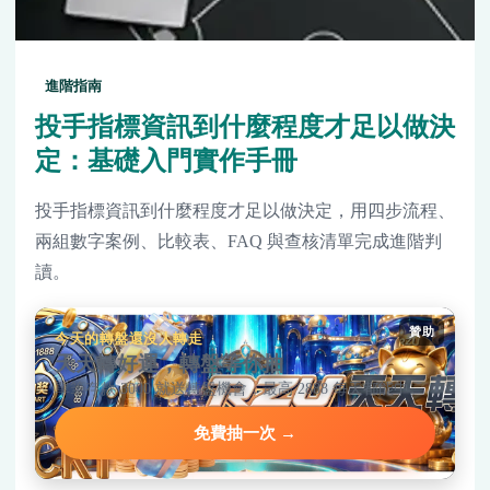
進階指南
投手指標資訊到什麼程度才足以做決
定：基礎入門實作手冊
投手指標資訊到什麼程度才足以做決定，用四步流程、
兩組數字案例、比較表、FAQ 與查核清單完成進階判
讀。
贊助
今天的轉盤還沒人轉走
天天轉好運，轉盤等你抽
單筆存款 3000 就送轉盤機會，最高 2888 每天都能中。
免費抽一次 →