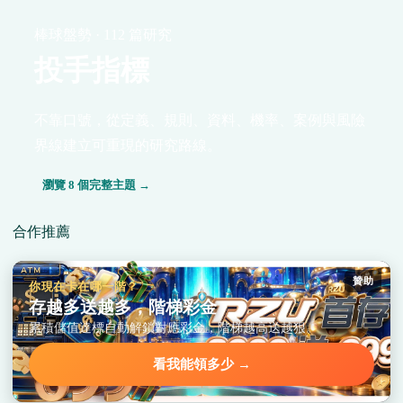
棒球盤勢 · 112 篇研究
投手指標
不靠口號，從定義、規則、資料、機率、案例與風險
界線建立可重現的研究路線。
瀏覽 8 個完整主題 →
合作推薦
贊助
你現在卡在哪一階？
存越多送越多，階梯彩金
累積儲值達標自動解鎖對應彩金，階梯越高送越狠。
看我能領多少 →