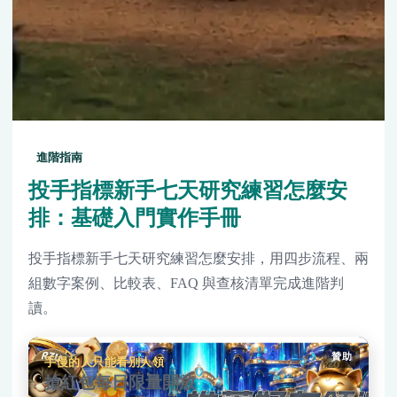
進階指南
投手指標新手七天研究練習怎麼安
排：基礎入門實作手冊
投手指標新手七天研究練習怎麼安排，用四步流程、兩
組數字案例、比較表、FAQ 與查核清單完成進階判
讀。
贊助
手慢的人只能看別人領
搶紅包每日限量開放