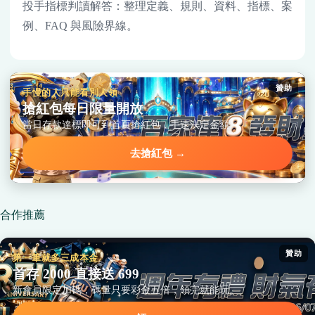
投手指標判讀解答：整理定義、規則、資料、指標、案
例、FAQ 與風險界線。
贊助
手慢的人只能看別人領
搶紅包每日限量開放
當日存款達標即可到首頁搶紅包，手速決定金額。
去搶紅包 →
合作推薦
贊助
第一筆就多三成本金
首存 2000 直接送 699
新會員限定加碼，碼量只要彩金五倍，領完就能玩。