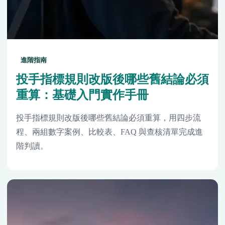
進階指南
投手指標規則改版後哪些舊結論必須
重算：基礎入門實作手冊
投手指標規則改版後哪些舊結論必須重算，用四步流
程、兩組數字案例、比較表、FAQ 與查核清單完成進
階判讀。