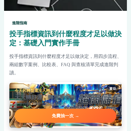
進階指南
投手指標資訊到什麼程度才足以做決
定：基礎入門實作手冊
投手指標資訊到什麼程度才足以做決定，用四步流程、
兩組數字案例、比較表、FAQ 與查核清單完成進階判
讀。
贊助
今天的轉盤還沒人轉走
天天轉好運，轉盤等你抽
單筆存款 3000 就送轉盤機會，最高 2888 每天都能中。
免費抽一次 →