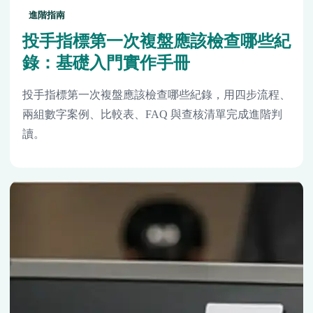
進階指南
投手指標第一次複盤應該檢查哪些紀
錄：基礎入門實作手冊
投手指標第一次複盤應該檢查哪些紀錄，用四步流程、
兩組數字案例、比較表、FAQ 與查核清單完成進階判
讀。