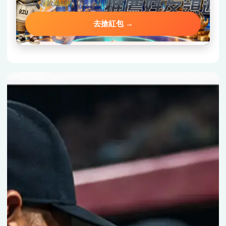
當日存款達標即可到首頁搶紅包，手速決定金額。
去搶紅包 →