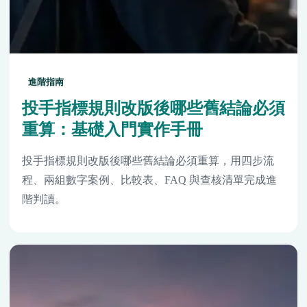
進階指南
投手指標規則改版後哪些舊結論必須
重算：基礎入門實作手冊
投手指標規則改版後哪些舊結論必須重算，用四步流
程、兩組數字案例、比較表、FAQ 與查核清單完成進
階判讀。