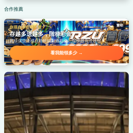
合作推薦
贊助
你現在卡在哪一階？
存越多送越多，階梯彩金
累積儲值達標自動解鎖對應彩金，階梯越高送越狠。
看我能領多少 →