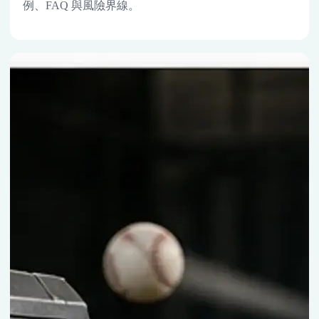
例、FAQ 與風險界線。