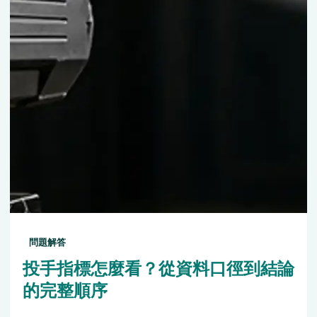
問題解答
投手指標怎麼看？從資料口徑到結論
的完整順序