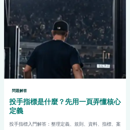
問題解答
投手指標是什麼？先用一頁弄懂核心
定義
投手指標入門解答：整理定義、規則、資料、指標、案