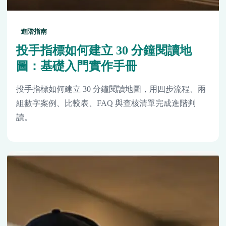
進階指南
投手指標如何建立 30 分鐘閱讀地
圖：基礎入門實作手冊
投手指標如何建立 30 分鐘閱讀地圖，用四步流程、兩
組數字案例、比較表、FAQ 與查核清單完成進階判
讀。