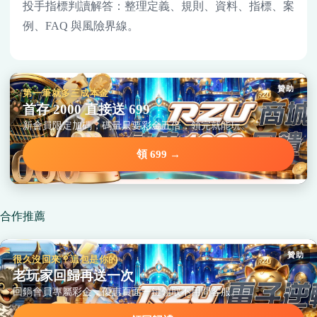
投手指標判讀解答：整理定義、規則、資料、指標、案
例、FAQ 與風險界線。
贊助
第一筆就多三成本金
首存 2000 直接送 699
新會員限定加碼，碼量只要彩金五倍，領完就能玩。
領 699 →
合作推薦
贊助
很久沒回來？這包是你的
老玩家回歸再送一次
回鍋會員專屬彩金，優惠頁面一鍵領取不用問客服。