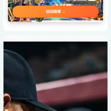
回鍋會員專屬彩金，優惠頁面一鍵領取不用問客服。
領回歸禮 →