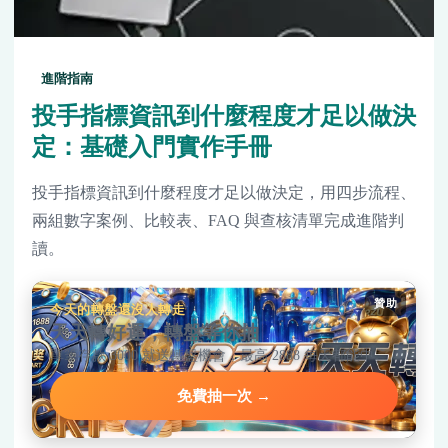
進階指南
投手指標資訊到什麼程度才足以做決
定：基礎入門實作手冊
投手指標資訊到什麼程度才足以做決定，用四步流程、
兩組數字案例、比較表、FAQ 與查核清單完成進階判
讀。
贊助
今天的轉盤還沒人轉走
天天轉好運，轉盤等你抽
單筆存款 3000 就送轉盤機會，最高 2888 每天都能中。
免費抽一次 →