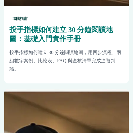
進階指南
投手指標如何建立 30 分鐘閱讀地
圖：基礎入門實作手冊
投手指標如何建立 30 分鐘閱讀地圖，用四步流程、兩
組數字案例、比較表、FAQ 與查核清單完成進階判
讀。