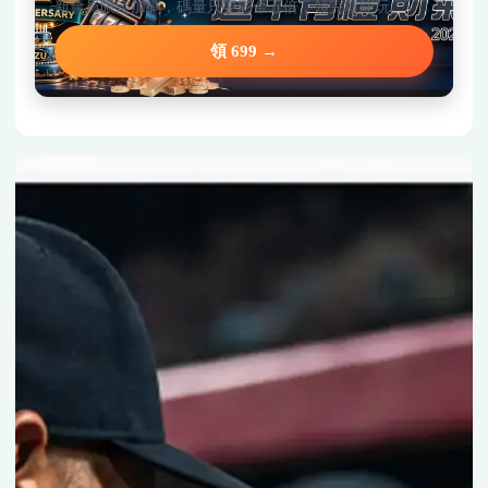
新會員限定加碼，碼量只要彩金五倍，領完就能玩。
領 699 →