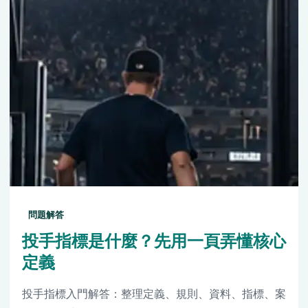
問題解答
投手指標是什麼？先用一頁弄懂核心
定義
投手指標入門解答：整理定義、規則、資料、指標、案