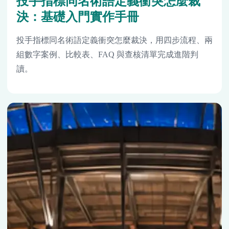
投手指標同名術語定義衝突怎麼裁
決：基礎入門實作手冊
投手指標同名術語定義衝突怎麼裁決，用四步流程、兩
組數字案例、比較表、FAQ 與查核清單完成進階判
讀。